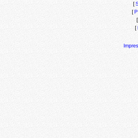
[
S
[
P
[
Impre